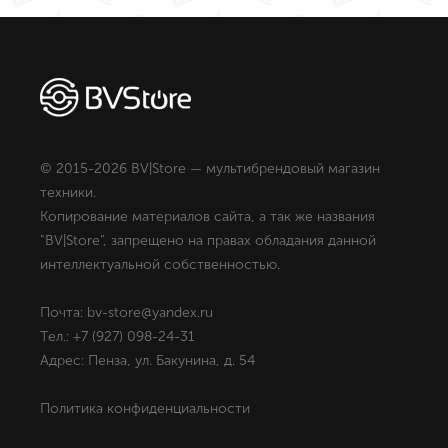
© 2015-2026 BV|Store — мультибрендовый магазин
техники.
Копирование материалов сайта, а так же названия
"BV|Store", запрещено на правах обладания данной
интеллектуальной собственностью.
Почта: bv-store@yandex.ru
Тел.: +7 (927) 098-24-31
Адрес: Пенза, ул. Бакунина, д. 54
Политика конфиденциальности