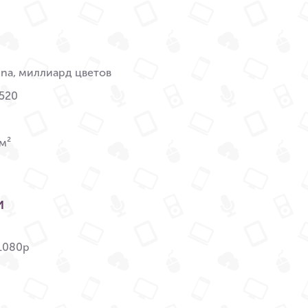
tina, миллиард цветов
520
м²
и
 1080p