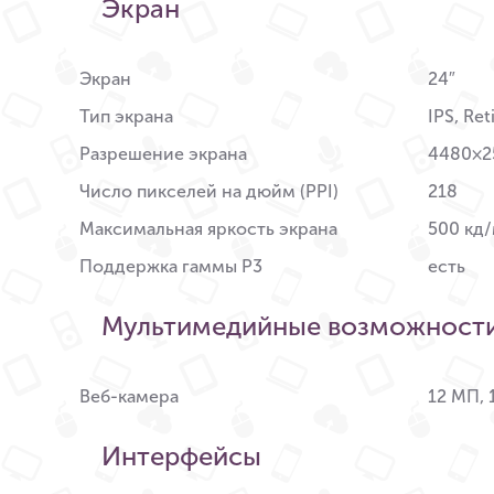
Экран
Экран
24″
Тип экрана
IPS, Re
Разрешение экрана
4480×2
Число пикселей на дюйм (PPI)
218
Максимальная яркость экрана
500 кд/
Поддержка гаммы P3
есть
Мультимедийные возможност
Веб-камера
12 МП,
Интерфейсы