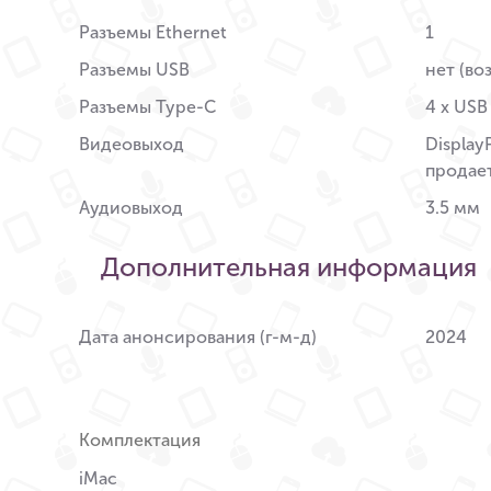
Разъемы Ethernet
1
Разъемы USB
нет (во
Разъемы Type-C
4 x USB
Видеовыход
Display
продае
Аудиовыход
3.5 мм
Дополнительная информация
Дата анонсирования (г-м-д)
2024
Комплектация
iMac