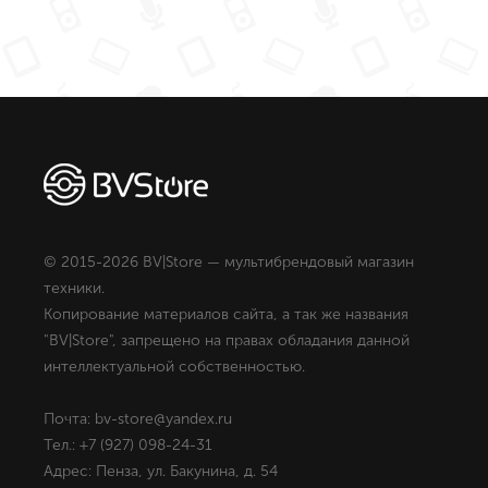
© 2015-2026 BV|Store — мультибрендовый магазин
техники.
Копирование материалов сайта, а так же названия
"BV|Store", запрещено на правах обладания данной
интеллектуальной собственностью.
Почта: bv-store@yandex.ru
Тел.: +7 (927) 098-24-31
Адрес: Пенза, ул. Бакунина, д. 54