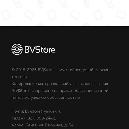
© 2015-2026 BV|Store — мультибрендовый магазин
техники.
Копирование материалов сайта, а так же названия
"BV|Store", запрещено на правах обладания данной
интеллектуальной собственностью.
Почта: bv-store@yandex.ru
Тел.: +7 (927) 098-24-31
Адрес: Пенза, ул. Бакунина, д. 54