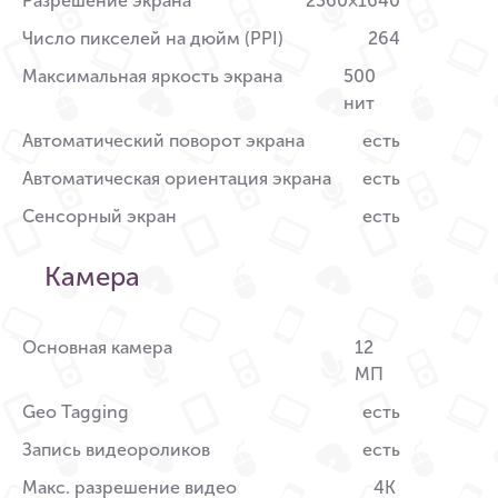
Разрешение экрана
2360×1640
Число пикселей на дюйм (PPI)
264
Максимальная яркость экрана
500
нит
Автоматический поворот экрана
есть
Автоматическая ориентация экрана
есть
Сенсорный экран
есть
Камера
Основная камера
12
МП
Geo Tagging
есть
Запись видеороликов
есть
Макс. разрешение видео
4K