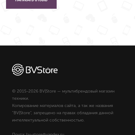
© 2015-2026 BV|Store — мультибрендовый магазин
техники.
Копирование материалов сайта, а так же названия
"BV|Store", запрещено на правах обладания данной
интеллектуальной собственностью.
Почта: bv-store@yandex.ru