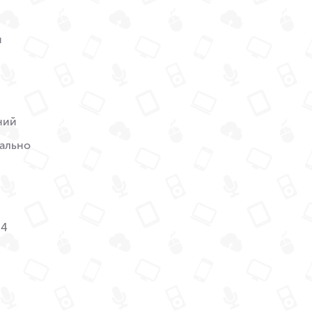
й
ний
ально
M4