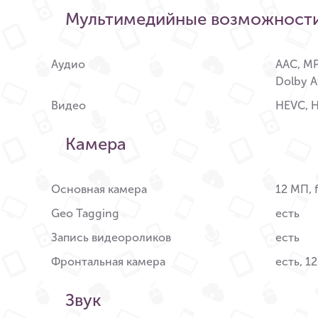
Мультимедийные возможност
Аудио
AAC, MP3
Dolby 
Видео
HEVC, H
Камера
Основная камера
12 МП, f
Geo Tagging
есть
Запись видеороликов
есть
Фронтальная камера
есть, 1
Звук