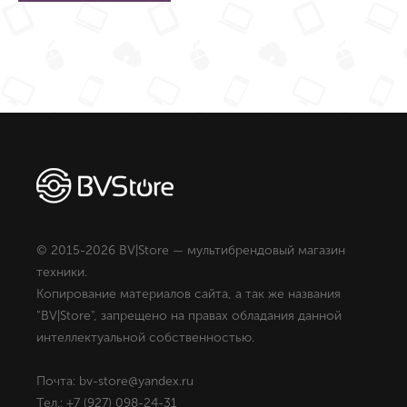
© 2015-2026 BV|Store — мультибрендовый магазин
техники.
Копирование материалов сайта, а так же названия
"BV|Store", запрещено на правах обладания данной
интеллектуальной собственностью.
Почта: bv-store@yandex.ru
Тел.: +7 (927) 098-24-31