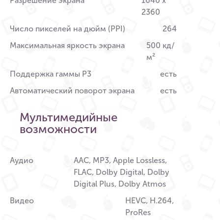
Разрешение экрана
1640 x
2360
Число пикселей на дюйм (PPI)
264
Максимальная яркость экрана
500 кд/
м²
Поддержка гаммы P3
есть
Автоматический поворот экрана
есть
Мультимедийные
возможности
Аудио
AAC, MP3, Apple Lossless,
FLAC, Dolby Digital, Dolby
Digital Plus, Dolby Atmos
Видео
HEVC, H.264,
ProRes