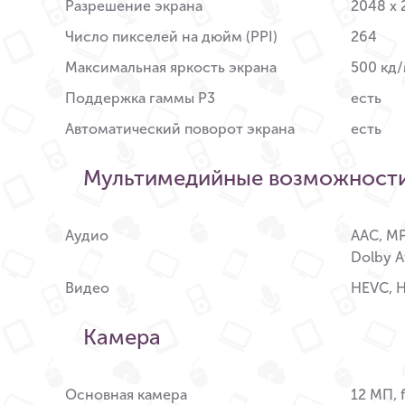
Разрешение экрана
2048 x 
Число пикселей на дюйм (PPI)
264
Максимальная яркость экрана
500 кд/
Поддержка гаммы P3
есть
Автоматический поворот экрана
есть
Мультимедийные возможност
Аудио
AAC, MP3
Dolby 
Видео
HEVC, H
Камера
Основная камера
12 МП, f