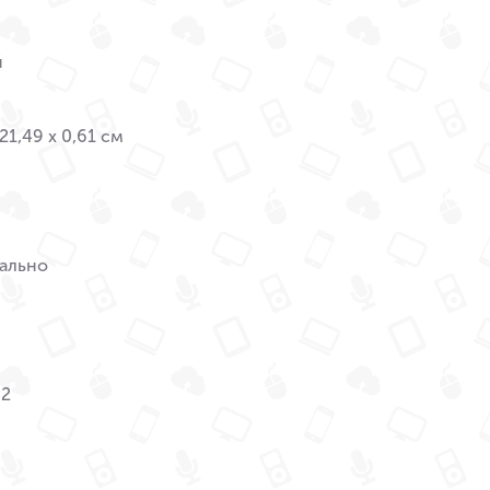
й
 21,49 x 0,61 см
ально
M2