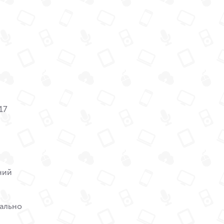
17
ний
ально