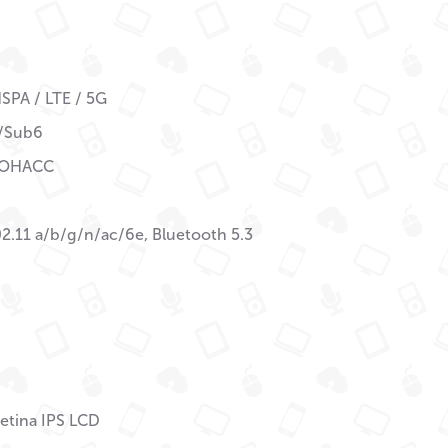
SPA / LTE / 5G
/Sub6
ЛОНАСС
02.11 a/b/g/n/ac/6e, Bluetooth 5.3
Retina IPS LCD