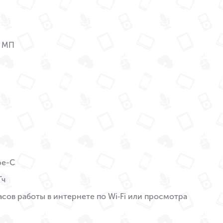
2 МП
pe-C
Тч
асов работы в интернете по Wi‑Fi или просмотра