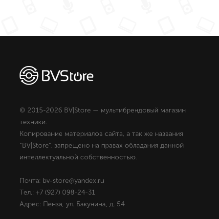
© 2015-2026 BV|Store — мультибрендовый магазин
техники.
Копирование материалов сайта, а так же названия
"BV|Store", запрещено на правах обладания данной
интеллектуальной собственностью.
Почта: bv-store@yandex.ru
Тел.: +7 (927) 098-24-31
Адрес: Пенза, ул. Бакунина, д. 54