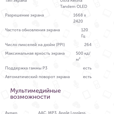
Тип экрана
Ultra Retina
Tandem OLED
Разрешение экрана
1668 x
2420
Частота обновления экрана
120
Гц
Число пикселей на дюйм (PPI)
264
Максимальная яркость экрана
500 кд/
м²
Поддержка гаммы P3
есть
Автоматический поворот экрана
есть
Мультимедийные
возможности
Аудио
AAC, MP3, Apple Lossless,