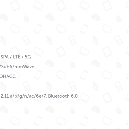
SPA / LTE / 5G
/Sub6/mmWave
ЛОНАСС
02.11 a/b/g/n/ac/6e/7, Bluetooth 6.0