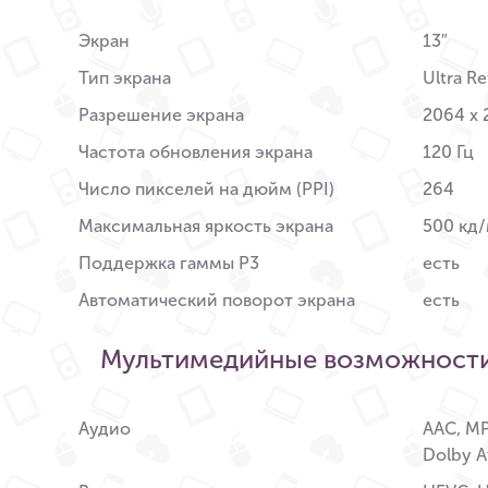
Экран
13″
Тип экрана
Ultra R
Разрешение экрана
2064 x 
Частота обновления экрана
120 Гц
Число пикселей на дюйм (PPI)
264
Максимальная яркость экрана
500 кд/
Поддержка гаммы P3
есть
Автоматический поворот экрана
есть
Мультимедийные возможност
Аудио
AAC, MP3
Dolby 