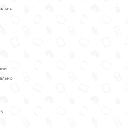
ально
o
ний
ально
M5