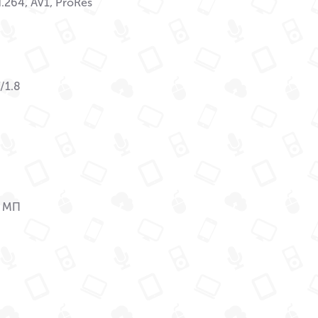
.264, AV1, ProRes
/1.8
2 МП