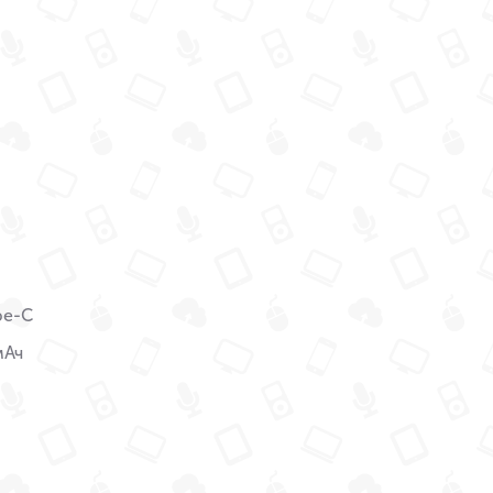
pe-C
мАч