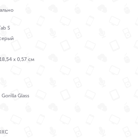
ально
Tab S
серый
18,54 x 0,57 см
Gorilla Glass
DXC