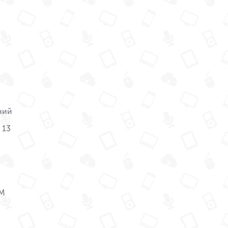
ний
 13
IM