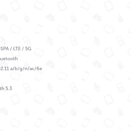
SPA / LTE / 5G
Bluetooth
02.11 a/b/g/n/ac/6e
th 5.3