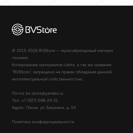
© 2015-2026 BV|Store — мультибрендовый магазин
техники.
Копирование материалов сайта, а так же названия
"BV|Store", запрещено на правах обладания данной
интеллектуальной собственностью.
Почта: bv-store@yandex.ru
Тел.: +7 (927) 098-24-31
Адрес: Пенза, ул. Бакунина, д. 54
Политика конфиденциальности