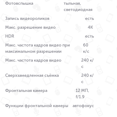
Фотовспышка
тыльная,
светодиодная
Запись видеороликов
есть
Макс. разрешение видео
4K
HDR
есть
Макс. частота кадров видео при
60
максимальном разрешении
к/c
Макс. частота кадров видео
240 к/
с
Сверхзамедленная съёмка
240 к/
с
Фронтальная камера
12 МП,
f/1.9
Функции фронтальной камеры
автофокус