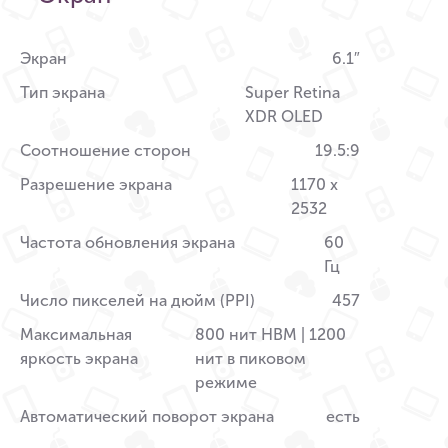
Экран
6.1″
Тип экрана
Super Retina
XDR OLED
Соотношение сторон
19.5:9
Разрешение экрана
1170 x
2532
Частота обновления экрана
60
Гц
Число пикселей на дюйм (PPI)
457
Максимальная
800 нит HBM | 1200
яркость экрана
нит в пиковом
режиме
Автоматический поворот экрана
есть