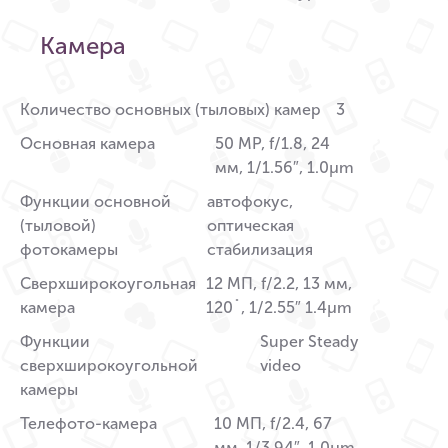
Камера
Количество основных (тыловых) камер
3
Основная камера
50 MP, f/1.8, 24
мм, 1/1.56″, 1.0µm
Функции основной
автофокус,
(тыловой)
оптическая
фотокамеры
стабилизация
Сверхширокоугольная
12 МП, f/2.2, 13 мм,
камера
120˚, 1/2.55″ 1.4µm
Функции
Super Steady
сверхширокоугольной
video
камеры
Телефото-камера
10 МП, f/2.4, 67
мм, 1/3.94″, 1.0µm