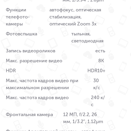
Функции
автофокус, оптическая
телефото-
стабилизация,
камеры
оптический Zoom 3x
Фотовспышка
тыльная,
светодиодная
Запись видеороликов
есть
Макс. разрешение видео
8K
HDR
HDR10+
Макс. частота кадров видео при
30
максимальном разрешении
к/c
Макс. частота кадров видео
240 к/
с
Фронтальная камера
12 МП, f/2.2, 26
мм, 1/3.2″, 1.12µm