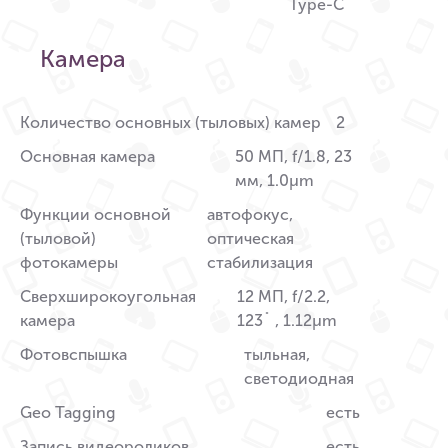
Type-C
Камера
Количество основных (тыловых) камер
2
Основная камера
50 МП, f/1.8, 23
мм, 1.0µm
Функции основной
автофокус,
(тыловой)
оптическая
фотокамеры
стабилизация
Сверхширокоугольная
12 МП, f/2.2,
камера
123˚ , 1.12µm
Фотовспышка
тыльная,
светодиодная
Geo Tagging
есть
Запись видеороликов
есть