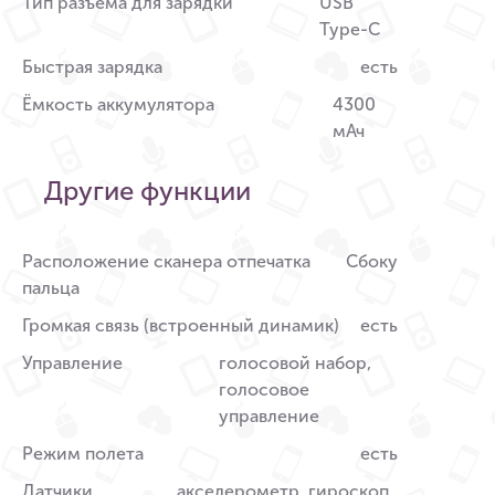
Тип разъема для зарядки
USB
Type-C
Быстрая зарядка
есть
Ёмкость аккумулятора
4300
мАч
Другие функции
Расположение сканера отпечатка
Сбоку
пальца
Громкая связь (встроенный динамик)
есть
Управление
голосовой набор,
голосовое
управление
Режим полета
есть
Датчики
акселерометр, гироскоп,