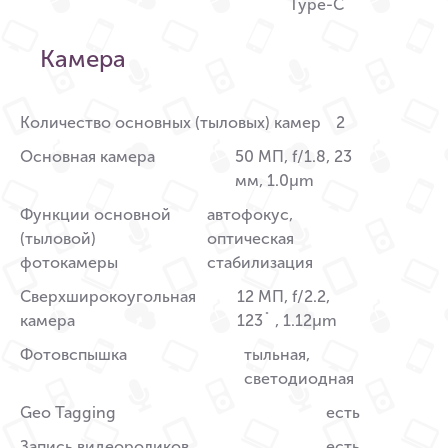
Type-C
Камера
Количество основных (тыловых) камер
2
Основная камера
50 МП, f/1.8, 23
мм, 1.0µm
Функции основной
автофокус,
(тыловой)
оптическая
фотокамеры
стабилизация
Сверхширокоугольная
12 МП, f/2.2,
камера
123˚ , 1.12µm
Фотовспышка
тыльная,
светодиодная
Geo Tagging
есть
Запись видеороликов
есть