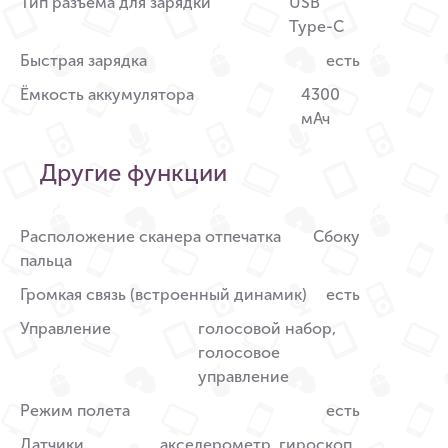
Тип разъема для зарядки
USB
Type-C
Быстрая зарядка
есть
Ёмкость аккумулятора
4300
мАч
Другие функции
Расположение сканера отпечатка
Сбоку
пальца
Громкая связь (встроенный динамик)
есть
Управление
голосовой набор,
голосовое
управление
Режим полета
есть
Датчики
акселерометр, гироскоп,