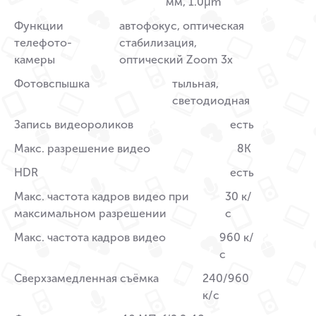
мм, 1.0µm
Функции
автофокус, оптическая
телефото-
стабилизация,
камеры
оптический Zoom 3x
Фотовспышка
тыльная,
светодиодная
Запись видеороликов
есть
Макс. разрешение видео
8K
HDR
есть
Макс. частота кадров видео при
30 к/
максимальном разрешении
с
Макс. частота кадров видео
960 к/
с
Сверхзамедленная съёмка
240/960
к/с