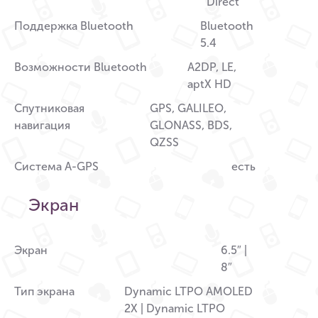
Direct
Поддержка Bluetooth
Bluetooth
5.4
Возможности Bluetooth
A2DP, LE,
aptX HD
Спутниковая
GPS, GALILEO,
навигация
GLONASS, BDS,
QZSS
Система A-GPS
есть
Экран
Экран
6.5″ |
8″
Тип экрана
Dynamic LTPO AMOLED
2X | Dynamic LTPO