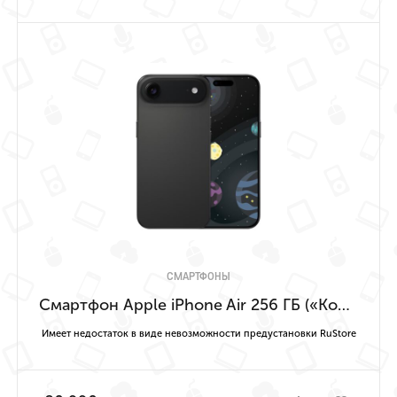
СМАРТФОНЫ
Смартфон Apple iPhone Air 256 ГБ («Космический чёрный» | Space Black) Имеет недостаток в виде невозможности предустановки RuStore
Имеет недостаток в виде невозможности предустановки RuStore