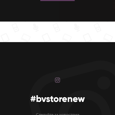
#bvstorenew
Следуйте за новостями