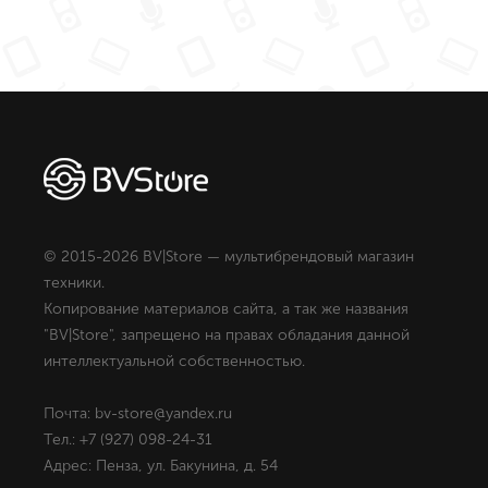
© 2015-2026 BV|Store — мультибрендовый магазин
техники.
Копирование материалов сайта, а так же названия
"BV|Store", запрещено на правах обладания данной
интеллектуальной собственностью.
Почта: bv-store@yandex.ru
Тел.: +7 (927) 098-24-31
Адрес: Пенза, ул. Бакунина, д. 54