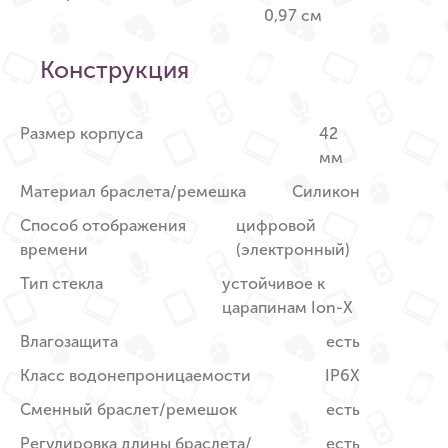
0,97 см
Конструкция
Размер корпуса
42
мм
Материал браслета/ремешка
Силикон
Способ отображения
цифровой
времени
(электронный)
Тип стекла
устойчивое к
царапинам Ion-X
Влагозащита
есть
Класс водонепроницаемости
IP6X
Сменный браслет/ремешок
есть
Регулировка длины браслета/
есть