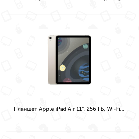
Планшет Apple iPad Air 11”, 256 ГБ, Wi-Fi + Cellular («Сияющая звезда» | Starlight) (M4 | 2026)