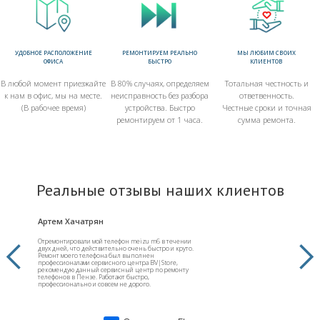
УДОБНОЕ РАСПОЛОЖЕНИЕ
РЕМОНТИРУЕМ РЕАЛЬНО
МЫ ЛЮБИМ СВОИХ
ОФИСА
БЫСТРО
КЛИЕНТОВ
В любой момент приезжайте
В 80% случаях, определяем
Тотальная честность и
к нам в офис, мы на месте.
неисправность без разбора
ответвенность.
(В рабочее время)
устройства. Быстро
Честные сроки и точная
ремонтируем от 1 часа.
сумма ремонта.
Реальные отзывы наших клиентов
Артем Хачатрян
Андр
Отремонтировали мой телефон meizu m6 в течении
После т
двух дней, что действительно очень быстро и круто.
версии 
Ремонт моего телефона был выполнен
он служ
профессионалами сервисного центра BV|Store,
итогу о
рекомендую данный сервисный центр по ремонту
телефон
телефонов в Пензе. Работают быстро,
отремон
профессионально и совсем не дорого.
работу