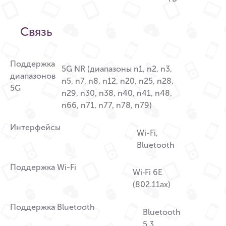
Связь
Поддержка
5G NR (диапазоны n1, n2, n3,
диапазонов
n5, n7, n8, n12, n20, n25, n28,
5G
n29, n30, n38, n40, n41, n48,
n66, n71, n77, n78, n79)
Интерфейсы
Wi-Fi,
Bluetooth
Поддержка Wi-Fi
Wi‑Fi 6E
(802.11ax)
Поддержка Bluetooth
Bluetooth
5.3