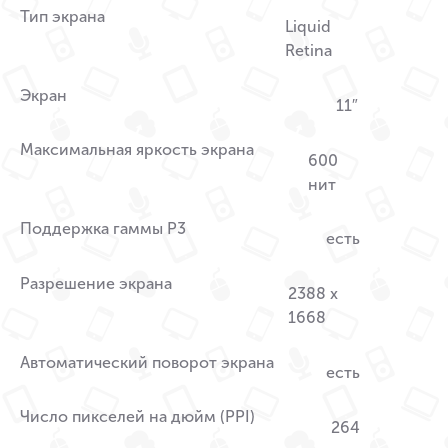
Тип экрана
Liquid
Retina
Экран
11″
Максимальная яркость экрана
600
нит
Поддержка гаммы P3
есть
Разрешение экрана
2388 x
1668
Автоматический поворот экрана
есть
Число пикселей на дюйм (PPI)
264