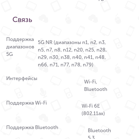
Связь
Поддержка
5G NR (диапазоны n1, n2, n3,
диапазонов
n5, n7, n8, n12, n20, n25, n28,
5G
n29, n30, n38, n40, n41, n48,
n66, n71, n77, n78, n79)
Интерфейсы
Wi-Fi,
Bluetooth
Поддержка Wi-Fi
Wi‑Fi 6E
(802.11ax)
Поддержка Bluetooth
Bluetooth
5.3