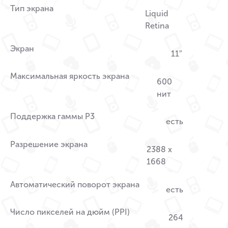
Тип экрана
Liquid
Retina
Экран
11″
Максимальная яркость экрана
600
нит
Поддержка гаммы P3
есть
Разрешение экрана
2388 x
1668
Автоматический поворот экрана
есть
Число пикселей на дюйм (PPI)
264