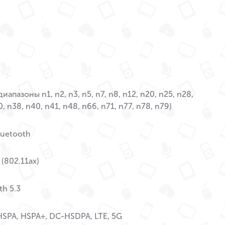
иапазоны n1, n2, n3, n5, n7, n8, n12, n20, n25, n28,
, n38, n40, n41, n48, n66, n71, n77, n78, n79)
Bluetooth
 (802.11ax)
th 5.3
SPA, HSPA+, DC-HSDPA, LTE, 5G