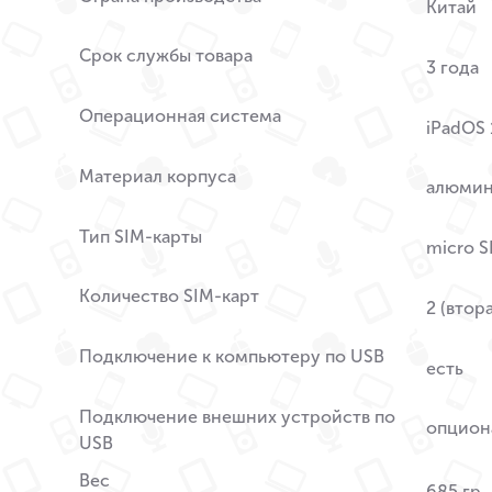
Китай
Срок службы товара
3 года
Операционная система
iPadOS 
Материал корпуса
алюми
Тип SIM-карты
micro S
Количество SIM-карт
2 (втор
Подключение к компьютеру по USB
есть
Подключение внешних устройств по
опцион
USB
Вес
685 гр