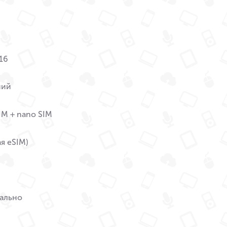
16
ний
IM + nano SIM
ая eSIM)
ально