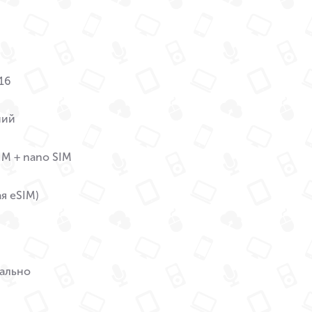
16
ний
IM + nano SIM
ая eSIM)
ально