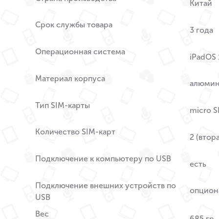
Китай
Срок службы товара
3 года
Операционная система
iPadOS 
Материал корпуса
алюми
Тип SIM-карты
micro S
Количество SIM-карт
2 (втор
Подключение к компьютеру по USB
есть
Подключение внешних устройств по
опцион
USB
Вес
685 гр