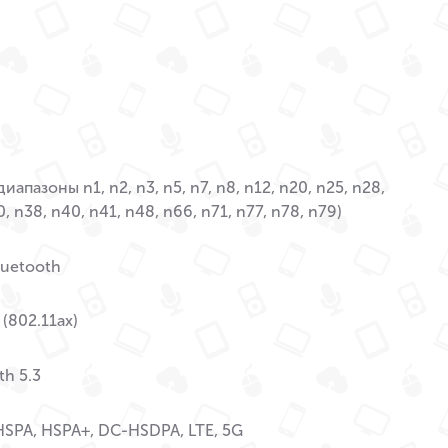
иапазоны n1, n2, n3, n5, n7, n8, n12, n20, n25, n28,
, n38, n40, n41, n48, n66, n71, n77, n78, n79)
Bluetooth
 (802.11ax)
th 5.3
SPA, HSPA+, DC-HSDPA, LTE, 5G