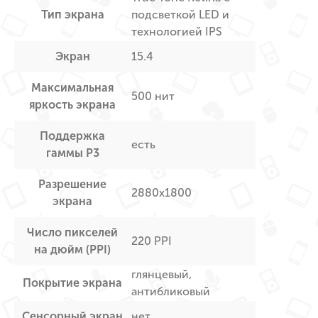
Тип экрана
подсветкой LED и
технологией IPS
Экран
15.4
Максимальная
500 нит
яркость экрана
Поддержка
есть
гаммы P3
Разрешение
2880х1800
экрана
Число пикселей
220 PPI
на дюйм (PPI)
глянцевый,
Покрытие экрана
антибликовый
Сенсорный экран
нет