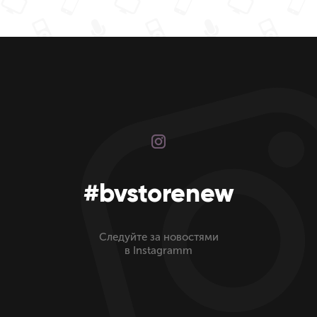
#bvstorenew
Следуйте за новостями
в Instagramm