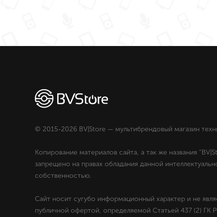
© 2015-2026 BV|Store — мультибрендовый магазин техн
Копирование материалов сайта, а так же названия "BV|St
запрещено на правах обладания данной интеллектуальн
собственностью.
Сайт носит сугубо информационный характер и не явля
публичной офертой, определяемой Статьей 437 (2) ГК Р