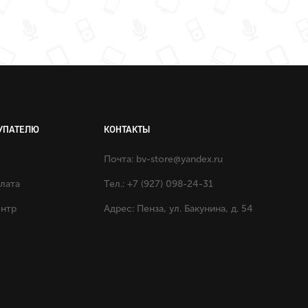
УПАТЕЛЮ
КОНТАКТЫ
Почта:
bv-store@yandex.ru
плата
Тел.: +7 (927) 098-24-31
ентр
Адрес: Пенза, ул. Бакунина, д. 54