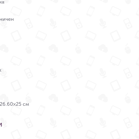
ия
аничен
к
26.60×25 см
и