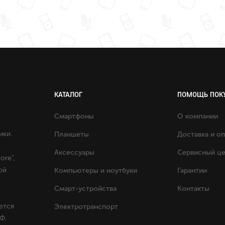
КАТАЛОГ
ПОМОЩЬ ПОК
Смартфоны
О компании
ики.
Планшеты
Доставка и о
Аксессуары
Сервисный ц
ore",
ой
Компьютеры и ноутбуки
Гарантии
Смарт-устройства
Контакты
ется
Электротранспорт
Ф.