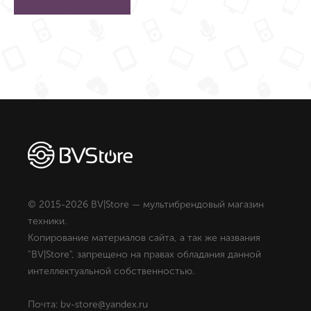
© 2015-2026 BV|Store — мультибрендовый магазин
техники.
Копирование материалов сайта, а так же названия
"BV|Store", запрещено на правах обладания данной
интеллектуальной собственностью.
Почта: bv-store@yandex.ru