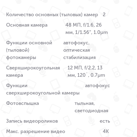
Количество основных (тыловых) камер
2
Основная камера
48 МП, f/1.6, 26
мм, 1/1.56″, 1.0µm
Функции основной
автофокус,
(тыловой)
оптическая
фотокамеры
стабилизация
Сверхширокоугольная
12 МП, f/2.2, 13
камера
мм, 120˚, 0.7µm
Функции
автофокус
сверхширокоугольной камеры
Фотовспышка
тыльная,
светодиодная
Запись видеороликов
есть
Макс. разрешение видео
4K