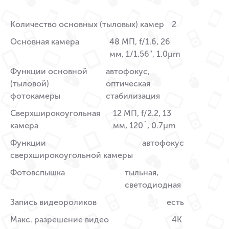
Количество основных (тыловых) камер
2
Основная камера
48 МП, f/1.6, 26
мм, 1/1.56″, 1.0µm
Функции основной
автофокус,
(тыловой)
оптическая
фотокамеры
стабилизация
Сверхширокоугольная
12 МП, f/2.2, 13
камера
мм, 120˚, 0.7µm
Функции
автофокус
сверхширокоугольной камеры
Фотовспышка
тыльная,
светодиодная
Запись видеороликов
есть
Макс. разрешение видео
4K