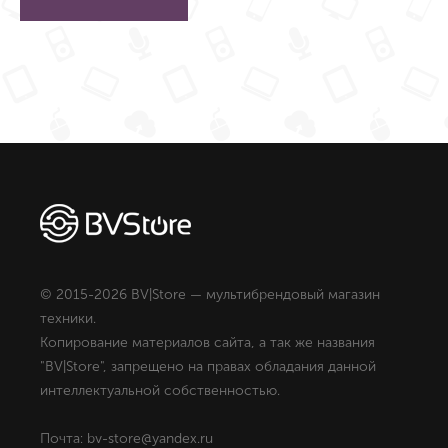
© 2015-2026 BV|Store — мультибрендовый магазин
техники.
Копирование материалов сайта, а так же названия
"BV|Store", запрещено на правах обладания данной
интеллектуальной собственностью.
Почта: bv-store@yandex.ru