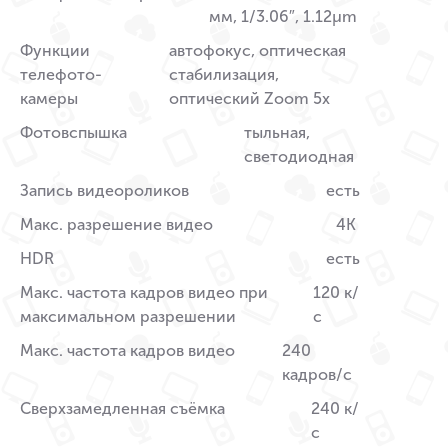
мм, 1/3.06″, 1.12µm
Функции
автофокус, оптическая
телефото-
стабилизация,
камеры
оптический Zoom 5x
Фотовспышка
тыльная,
светодиодная
Запись видеороликов
есть
Макс. разрешение видео
4K
HDR
есть
Макс. частота кадров видео при
120 к/
максимальном разрешении
с
Макс. частота кадров видео
240
кадров/с
Сверхзамедленная съёмка
240 к/
с