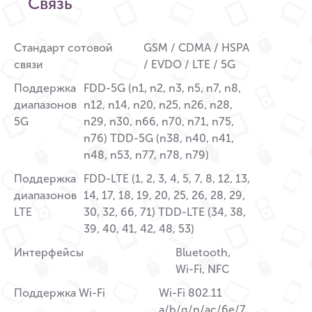
Связь
Стандарт сотовой
GSM / CDMA / HSPA
связи
/ EVDO / LTE / 5G
Поддержка
FDD-5G (n1, n2, n3, n5, n7, n8,
диапазонов
n12, n14, n20, n25, n26, n28,
5G
n29, n30, n66, n70, n71, n75,
n76) TDD-5G (n38, n40, n41,
n48, n53, n77, n78, n79)
Поддержка
FDD-LTE (1, 2, 3, 4, 5, 7, 8, 12, 13,
диапазонов
14, 17, 18, 19, 20, 25, 26, 28, 29,
LTE
30, 32, 66, 71) TDD-LTE (34, 38,
39, 40, 41, 42, 48, 53)
Интерфейсы
Bluetooth,
Wi-Fi, NFC
Поддержка Wi-Fi
Wi-Fi 802.11
a/b/g/n/ac/6e/7