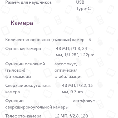
Разъем для наушников
USB
Type-C
Камера
Количество основных (тыловых) камер
3
Основная камера
48 МП, f/1.8, 24
мм, 1/1.28″, 1.22µm
Функции основной
автофокус,
(тыловой)
оптическая
фотокамеры
стабилизация
Сверхширокоугольная
48 МП, f/2.2, 13
камера
мм, 0.7µm
Функции
автофокус
сверхширокоугольной камеры
Телефото-камера
12 МП, f/2.8, 120