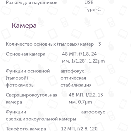
Разъем для наушников
USB
Type-C
Камера
Количество основных (тыловых) камер
3
Основная камера
48 МП, f/1.8, 24
мм, 1/1.28″, 1.22µm
Функции основной
автофокус,
(тыловой)
оптическая
фотокамеры
стабилизация
Сверхширокоугольная
48 МП, f/2.2, 13
камера
мм, 0.7µm
Функции
автофокус
сверхширокоугольной камеры
Телефото-камера
12 МП, f/2.8, 120