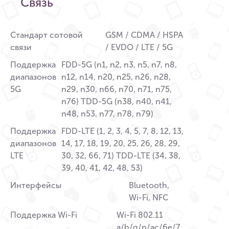
Связь
Стандарт сотовой
GSM / CDMA / HSPA
связи
/ EVDO / LTE / 5G
Поддержка
FDD-5G (n1, n2, n3, n5, n7, n8,
диапазонов
n12, n14, n20, n25, n26, n28,
5G
n29, n30, n66, n70, n71, n75,
n76) TDD-5G (n38, n40, n41,
n48, n53, n77, n78, n79)
Поддержка
FDD-LTE (1, 2, 3, 4, 5, 7, 8, 12, 13,
диапазонов
14, 17, 18, 19, 20, 25, 26, 28, 29,
LTE
30, 32, 66, 71) TDD-LTE (34, 38,
39, 40, 41, 42, 48, 53)
Интерфейсы
Bluetooth,
Wi-Fi, NFC
Поддержка Wi-Fi
Wi-Fi 802.11
a/b/g/n/ac/6e/7