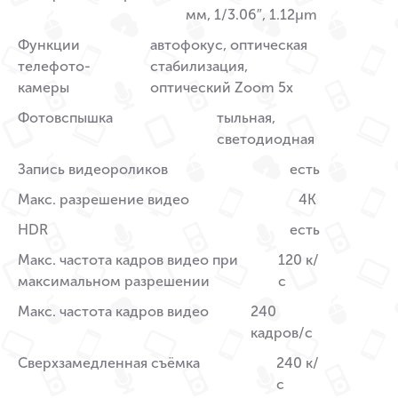
мм, 1/3.06″, 1.12µm
Функции
автофокус, оптическая
телефото-
стабилизация,
камеры
оптический Zoom 5x
Фотовспышка
тыльная,
светодиодная
Запись видеороликов
есть
Макс. разрешение видео
4K
HDR
есть
Макс. частота кадров видео при
120 к/
максимальном разрешении
с
Макс. частота кадров видео
240
кадров/с
Сверхзамедленная съёмка
240 к/
с