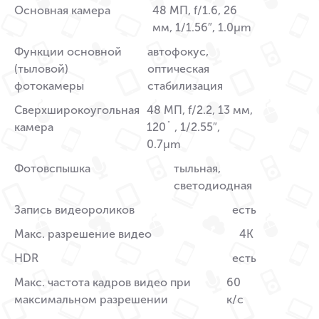
Основная камера
48 МП, f/1.6, 26
мм, 1/1.56″, 1.0µm
Функции основной
автофокус,
(тыловой)
оптическая
фотокамеры
стабилизация
Сверхширокоугольная
48 МП, f/2.2, 13 мм,
камера
120˚ , 1/2.55″,
0.7µm
Фотовспышка
тыльная,
светодиодная
Запись видеороликов
есть
Макс. разрешение видео
4K
HDR
есть
Макс. частота кадров видео при
60
максимальном разрешении
к/c