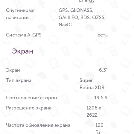
Energy
Спутниковая
GPS, GLONASS,
навигация
GALILEO, BDS, QZSS,
NavIC
Система A-GPS
есть
Экран
Экран
6.3″
Тип экрана
Super
Retina XDR
Соотношение сторон
19.5:9
Разрешение экрана
1206 x
2622
Частота обновления экрана
120
Гц