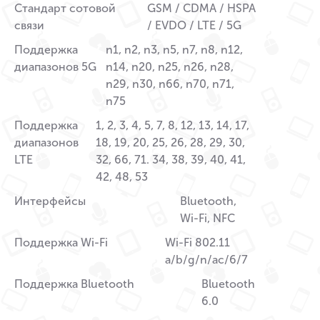
Стандарт сотовой
GSM / CDMA / HSPA
связи
/ EVDO / LTE / 5G
Поддержка
n1, n2, n3, n5, n7, n8, n12,
диапазонов 5G
n14, n20, n25, n26, n28,
n29, n30, n66, n70, n71,
n75
Поддержка
1, 2, 3, 4, 5, 7, 8, 12, 13, 14, 17,
диапазонов
18, 19, 20, 25, 26, 28, 29, 30,
LTE
32, 66, 71. 34, 38, 39, 40, 41,
42, 48, 53
Интерфейсы
Bluetooth,
Wi-Fi, NFC
Поддержка Wi-Fi
Wi-Fi 802.11
a/b/g/n/ac/6/7
Поддержка Bluetooth
Bluetooth
6.0