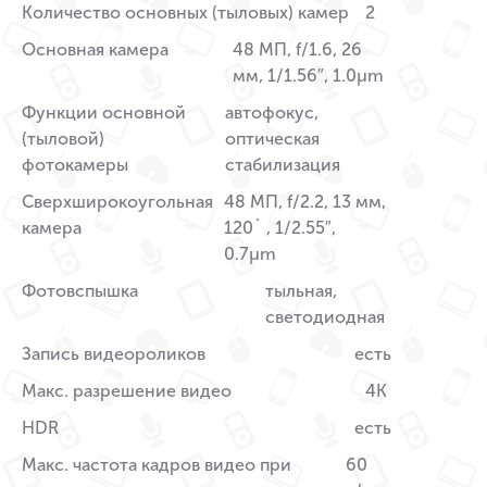
Количество основных (тыловых) камер
2
Основная камера
48 МП, f/1.6, 26
мм, 1/1.56″, 1.0µm
Функции основной
автофокус,
(тыловой)
оптическая
фотокамеры
стабилизация
Сверхширокоугольная
48 МП, f/2.2, 13 мм,
камера
120˚ , 1/2.55″,
0.7µm
Фотовспышка
тыльная,
светодиодная
Запись видеороликов
есть
Макс. разрешение видео
4K
HDR
есть
Макс. частота кадров видео при
60