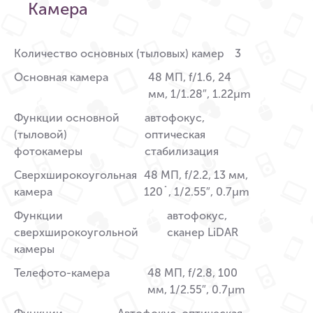
Камера
Количество основных (тыловых) камер
3
Основная камера
48 МП, f/1.6, 24
мм, 1/1.28″, 1.22µm
Функции основной
автофокус,
(тыловой)
оптическая
фотокамеры
стабилизация
Сверхширокоугольная
48 МП, f/2.2, 13 мм,
камера
120˚, 1/2.55″, 0.7µm
Функции
автофокус,
сверхширокоугольной
сканер LiDAR
камеры
Телефото-камера
48 МП, f/2.8, 100
мм, 1/2.55″, 0.7µm