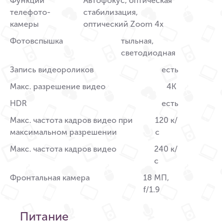
Функции
Автофокус, оптическая
телефото-
стабилизация,
камеры
оптический Zoom 4x
Фотовспышка
тыльная,
светодиодная
Запись видеороликов
есть
Макс. разрешение видео
4K
HDR
есть
Макс. частота кадров видео при
120 к/
максимальном разрешении
с
Макс. частота кадров видео
240 к/
с
Фронтальная камера
18 МП,
f/1.9
Питание