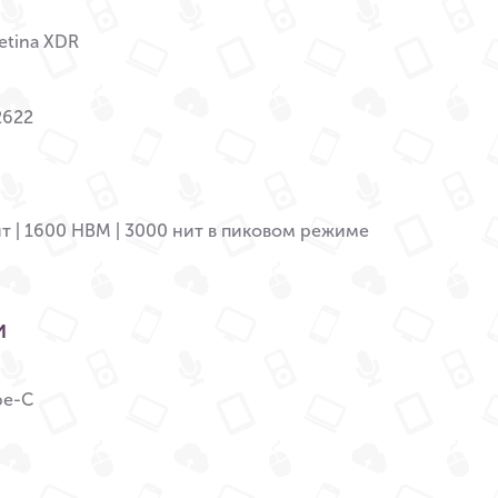
etina XDR
2622
т | 1600 HBM | 3000 нит в пиковом режиме
и
pe-C