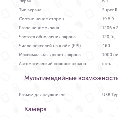
Экран
6.3″
Тип экрана
Super R
Соотношение сторон
19.5:9
Разрешение экрана
1206 x 
Частота обновления экрана
120 Гц
Число пикселей на дюйм (PPI)
460
Максимальная яркость экрана
1000 ни
Автоматический поворот экрана
есть
Мультимедийные возможност
Разъем для наушников
USB Ty
Камера