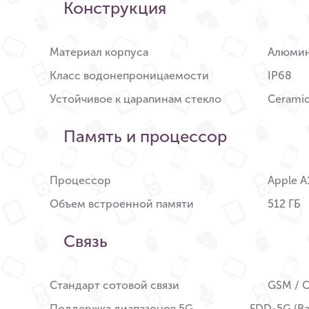
Конструкция
Материал корпуса
Алюми
Класс водонепроницаемости
IP68
Устойчивое к царапинам стекло
Ceramic
Память и процессор
Процессор
Apple A
Объем встроенной памяти
512 ГБ
Связь
Стандарт сотовой связи
GSM / C
Поддержка диапазонов 5G
FDD-5G (Ban