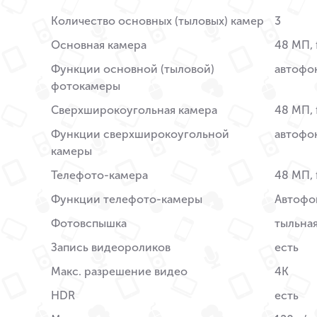
Количество основных (тыловых) камер
3
Основная камера
48 МП, f
Функции основной (тыловой)
автофок
фотокамеры
Сверхширокоугольная камера
48 МП, f
Функции сверхширокоугольной
автофок
камеры
Телефото-камера
48 МП, 
Функции телефото-камеры
Автофок
Фотовспышка
тыльная
Запись видеороликов
есть
Макс. разрешение видео
4K
HDR
есть