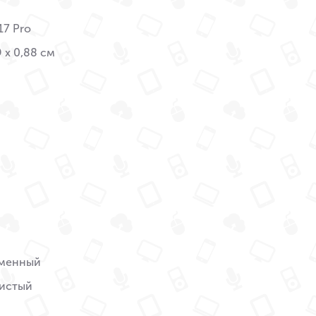
17 Pro
9 x 0,88 см
менный
истый