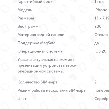
Гарантийный срок
1 год
Модель
iPhone 
Размеры
15 x 7,1
Вес (грамм)
206
Материал задней панели
Стекло
Поддержка MagSafe
да
Операционная система
iOS 26
Указана актуальная на момент
презентации устройства версия
операционной системы.
Количество SIM-карт
2
Режим работы нескольких SIM-карт
попере
Цвет
Серебр