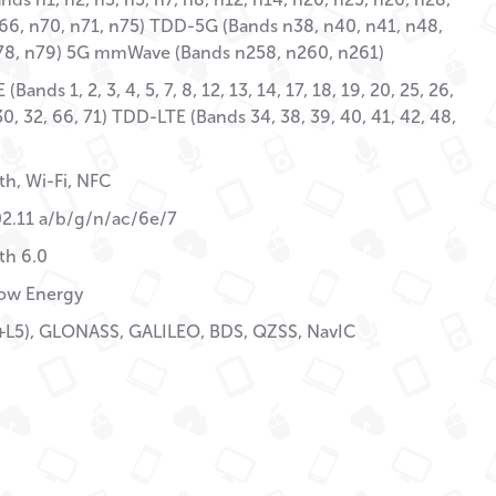
66, n70, n71, n75) TDD-5G (Bands n38, n40, n41, n48,
n78, n79) 5G mmWave (Bands n258, n260, n261)
Bands 1, 2, 3, 4, 5, 7, 8, 12, 13, 14, 17, 18, 19, 20, 25, 26,
30, 32, 66, 71) TDD-LTE (Bands 34, 38, 39, 40, 41, 42, 48,
th, Wi-Fi, NFC
02.11 a/b/g/n/ac/6e/7
th 6.0
ow Energy
+L5), GLONASS, GALILEO, BDS, QZSS, NavIC