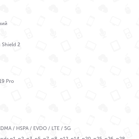
ний
 Shield 2
19 Pro
DMA / HSPA / EVDO / LTE / 5G
ds n1, n2, n3, n5, n7, n8, n12, n14, n20, n25, n26, n28,