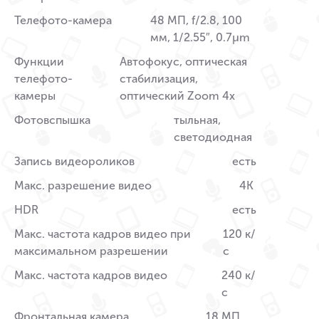
Телефото-камера
48 МП, f/2.8, 100
мм, 1/2.55″, 0.7µm
Функции
Автофокус, оптическая
телефото-
стабилизация,
камеры
оптический Zoom 4x
Фотовспышка
тыльная,
светодиодная
Запись видеороликов
есть
Макс. разрешение видео
4K
HDR
есть
Макс. частота кадров видео при
120 к/
максимальном разрешении
с
Макс. частота кадров видео
240 к/
с
Фронтальная камера
18 МП,