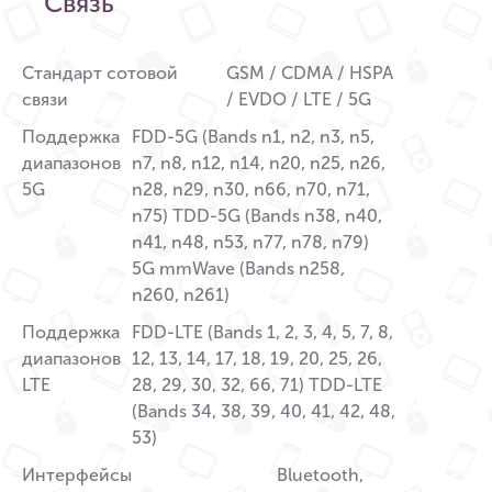
Связь
Стандарт сотовой
GSM / CDMA / HSPA
связи
/ EVDO / LTE / 5G
Поддержка
FDD-5G (Bands n1, n2, n3, n5,
диапазонов
n7, n8, n12, n14, n20, n25, n26,
5G
n28, n29, n30, n66, n70, n71,
n75) TDD-5G (Bands n38, n40,
n41, n48, n53, n77, n78, n79)
5G mmWave (Bands n258,
n260, n261)
Поддержка
FDD-LTE (Bands 1, 2, 3, 4, 5, 7, 8,
диапазонов
12, 13, 14, 17, 18, 19, 20, 25, 26,
LTE
28, 29, 30, 32, 66, 71) TDD-LTE
(Bands 34, 38, 39, 40, 41, 42, 48,
53)
Интерфейсы
Bluetooth,