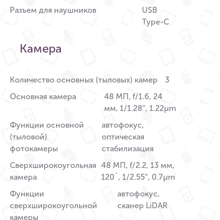
Разъем для наушников
USB
Type-C
Камера
Количество основных (тыловых) камер
3
Основная камера
48 МП, f/1.6, 24
мм, 1/1.28″, 1.22µm
Функции основной
автофокус,
(тыловой)
оптическая
фотокамеры
стабилизация
Сверхширокоугольная
48 МП, f/2.2, 13 мм,
камера
120˚, 1/2.55″, 0.7µm
Функции
автофокус,
сверхширокоугольной
сканер LiDAR
камеры