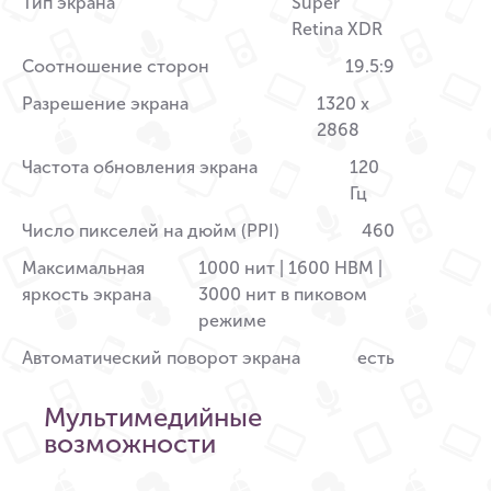
Тип экрана
Super
Retina XDR
Соотношение сторон
19.5:9
Разрешение экрана
1320 x
2868
Частота обновления экрана
120
Гц
Число пикселей на дюйм (PPI)
460
Максимальная
1000 нит | 1600 HBM |
яркость экрана
3000 нит в пиковом
режиме
Автоматический поворот экрана
есть
Мультимедийные
возможности