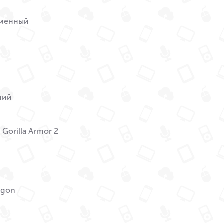
менный
ний
 Gorilla Armor 2
agon