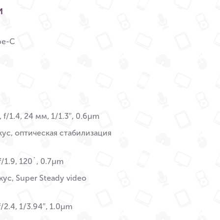
и
pe-C
 f/1.4, 24 мм, 1/1.3″, 0.6µm
ус, оптическая стабилизация
f/1.9, 120˚, 0.7µm
ус, Super Steady video
/2.4, 1/3.94″, 1.0µm