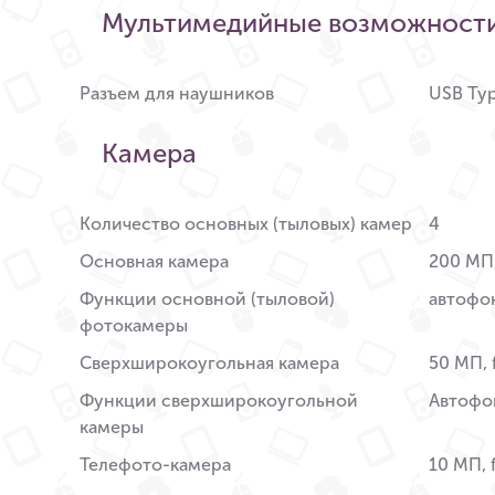
Мультимедийные возможност
Разъем для наушников
USB Ty
Камера
Количество основных (тыловых) камер
4
Основная камера
200 МП,
Функции основной (тыловой)
автофок
фотокамеры
Сверхширокоугольная камера
50 МП, 
Функции сверхширокоугольной
Автофок
камеры
Телефото-камера
10 МП, f