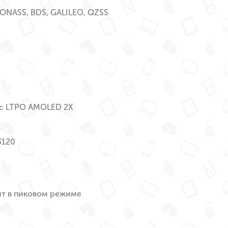
ONASS, BDS, GALILEO, QZSS
c LTPO AMOLED 2X
3120
ит в пиковом режиме