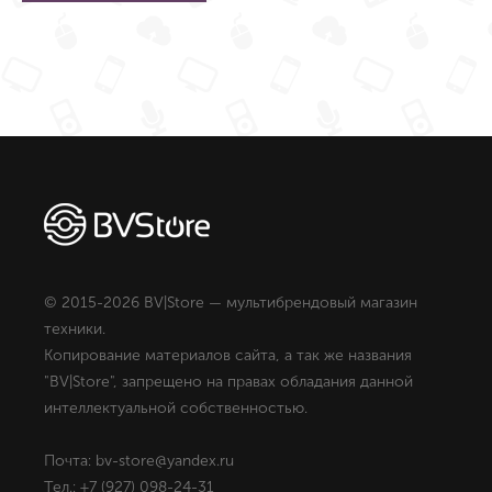
© 2015-2026 BV|Store — мультибрендовый магазин
техники.
Копирование материалов сайта, а так же названия
"BV|Store", запрещено на правах обладания данной
интеллектуальной собственностью.
Почта: bv-store@yandex.ru
Тел.: +7 (927) 098-24-31