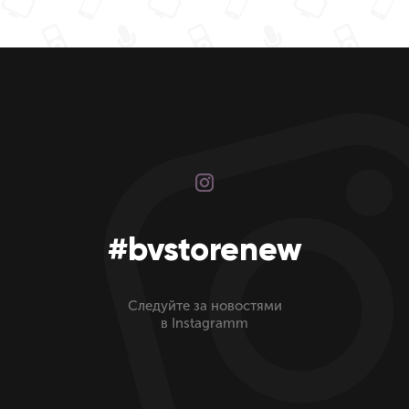
#bvstorenew
Следуйте за новостями
в Instagramm