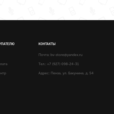
УПАТЕЛЮ
КОНТАКТЫ
Почта:
bv-store@yandex.ru
плата
Тел.: +7 (927) 098-24-31
ентр
Адрес: Пенза, ул. Бакунина, д. 54