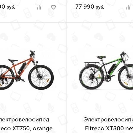
90
77 990
руб.
руб.
лектровелосипед
Электровелосип
reco XT750, orange
Eltreco XT800 n