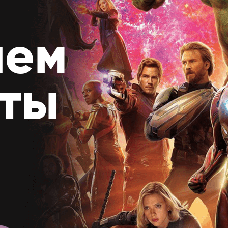
аем
ты