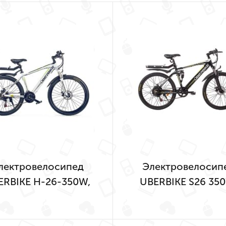
лектровелосипед
Электровелосип
ERBIKE H-26-350W,
UBERBIKE S26 35
Белый-0591
Черный-1657