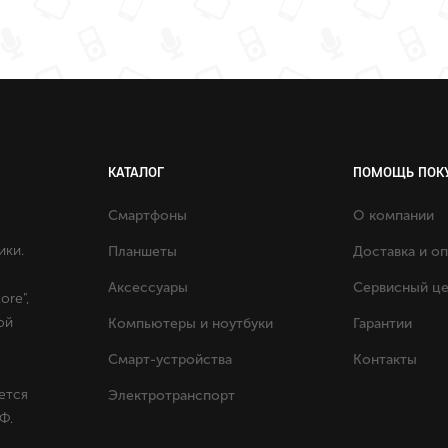
КАТАЛОГ
ПОМОЩЬ ПОК
Смартфоны
О компании
ики.
Планшеты
Доставка и о
Аксессуары
Сервисный ц
ore",
ой
Компьютеры и ноутбуки
Гарантии
Смарт-устройства
Контакты
ется
Электротранспорт
Ф.