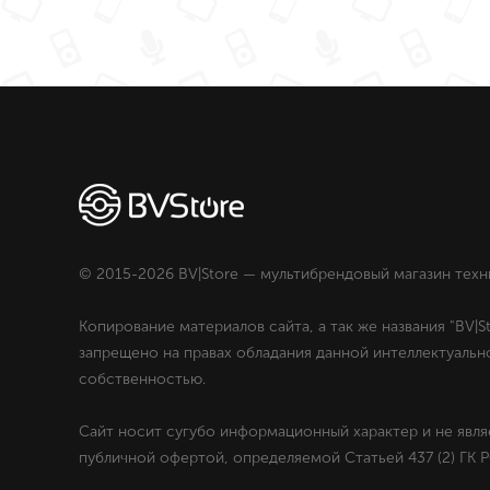
© 2015-2026 BV|Store — мультибрендовый магазин техн
Копирование материалов сайта, а так же названия "BV|St
запрещено на правах обладания данной интеллектуальн
собственностью.
Сайт носит сугубо информационный характер и не явля
публичной офертой, определяемой Статьей 437 (2) ГК Р