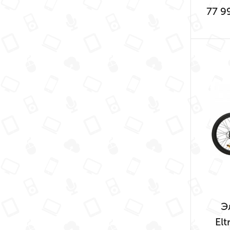
77 9
Э
Elt