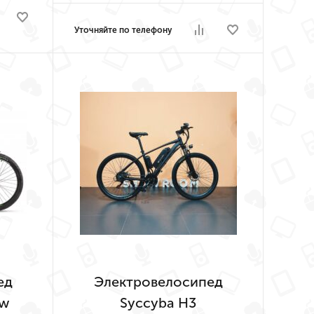
Уточняйте по телефону
ед
Электровелосипед
ew
Syccyba H3