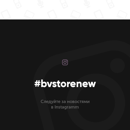
#bvstorenew
Следуйте за новостями
в Instagramm