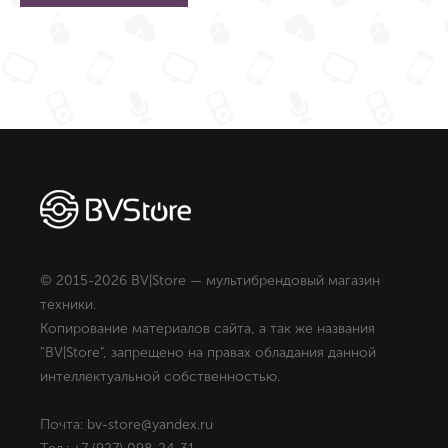
© 2015-2026 BV|Store — мультибрендовый магазин
техники.
Копирование материалов сайта, а так же названия
"BV|Store", запрещено на правах обладания данной
интеллектуальной собственностью.
Почта: bv-store@yandex.ru