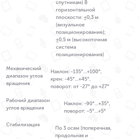
спутникам) В
горизонтальной
плоскости: ±0,3 м
(визуальное
позиционирование);
±0,5 м (высокоточная
система
позиционирования)
Механический
Наклон: -135°…+100°,
диапазон углов
крен: -45°…+45°,
вращения
поворот: от -27° до +27°
Рабочий диапазон
Наклон: -90°…+35°,
углов вращения
поворот: −5°…+5°
Стабилизация
По 3 осям (поперечная,
продольная и