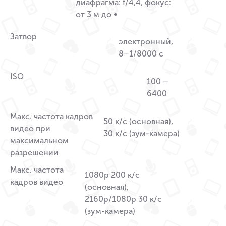
диафрагма: f/4,4, фокус:
от 3 м до ∞
Затвор
электронный,
8–1/8000 с
ISO
100 –
6400
Макс. частота кадров
50 к/с (основная),
видео при
30 к/с (зум-камера)
максимальном
разрешении
Макс. частота
1080p 200 к/с
кадров видео
(основная),
2160p/1080p 30 к/с
(зум-камера)