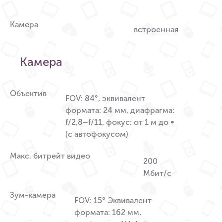
Камера
встроенная
Камера
Объектив
FOV: 84°, эквивалент
формата: 24 мм, диафрагма:
f/2,8–f/11, фокус: от 1 м до ∞
(с автофокусом)
Макс. битрейт видео
200
Мбит/с
Зум-камера
FOV: 15° Эквивалент
формата: 162 мм,