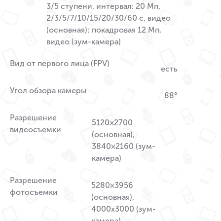
3/5 ступени, интервал: 20 Мп,
2/3/5/7/10/15/20/30/60 с, видео
(основная); покадровая 12 Мп,
видео (зум-камера)
Вид от первого лица (FPV)
есть
Угол обзора камеры
88°
Разрешение
5120×2700
видеосъемки
(основная),
3840×2160 (зум-
камера)
Разрешение
5280×3956
фотосъемки
(основная),
4000х3000 (зум-
камера)