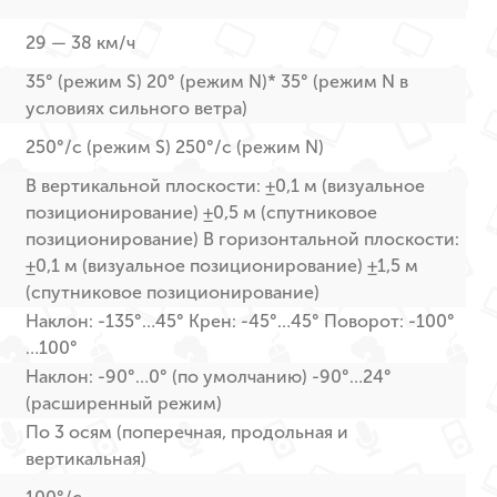
29 — 38 км/ч
35° (режим S) 20° (режим N)* 35° (режим N в
условиях сильного ветра)
250°/с (режим S) 250°/с (режим N)
В вертикальной плоскости: ±0,1 м (визуальное
позиционирование) ±0,5 м (спутниковое
позиционирование) В горизонтальной плоскости:
±0,1 м (визуальное позиционирование) ±1,5 м
(спутниковое позиционирование)
Наклон: -135°…45° Крен: -45°…45° Поворот: -100°
…100°
Наклон: -90°…0° (по умолчанию) -90°…24°
(расширенный режим)
По 3 осям (поперечная, продольная и
вертикальная)