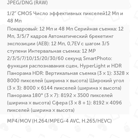
JPEG/DNG (RAW)
1/2″ CMOS Число эффективных пикселей12 Мп и
48 Мп
Покадровый: 12 Мп и 48 Мп Серийная съемка: 12
Мп, 3/5/7 кадров Автоматический брекетинг
экспозиции (AEB): 12 Мп, 0,7EV с шагом 3/5
ступени Интервальная съемка: 12 MP
2/3/5/7/10/15/20/30/60 секунд SmartPhoto:
функция распознавания сцен, HyperLight и HDR
Панорама HDR: Вертикальная съемка (3 × 1): 3328 ×
8000 пикселей (ширина × высота) Широкий угол
(3 × 3): 8000 × 6144 пикселей (ширина × высота)
Панорама 180° (3 × 7): 8192 × 3500 пикселей
(ширина × высота) Сфера (3 × 8 + 1): 8192 × 4096
пикселей (ширина × высота)
MP4/MOV (H.264/MPEG-4 AVC, H.265/HEVC)