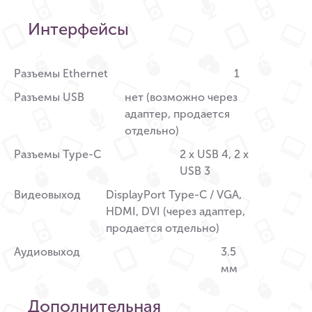
Интерфейсы
Разъемы Ethernet
1
Разъемы USB
нет (возможно через
адаптер, продается
отдельно)
Разъемы Type-C
2 x USB 4, 2 x
USB 3
Видеовыход
DisplayPort Type-C / VGA,
HDMI, DVI (через адаптер,
продается отдельно)
Аудиовыход
3.5
мм
Дополнительная