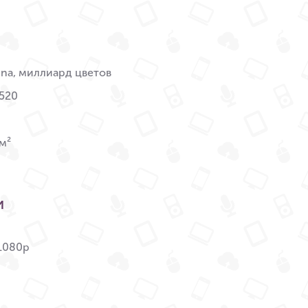
tina, миллиард цветов
520
м²
и
 1080p