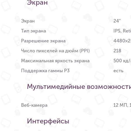
Экран
Экран
24″
Тип экрана
IPS, Re
Разрешение экрана
4480×2
Число пикселей на дюйм (PPI)
218
Максимальная яркость экрана
500 кд/
Поддержка гаммы P3
есть
Мультимедийные возможност
Веб-камера
12 МП,
Интерфейсы