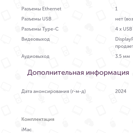
Разъемы Ethernet
1
Разъемы USB
нет (во
Разъемы Type-C
4 x USB
Видеовыход
Display
продае
Аудиовыход
3.5 мм
Дополнительная информация
Дата анонсирования (г-м-д)
2024
Комплектация
iMac