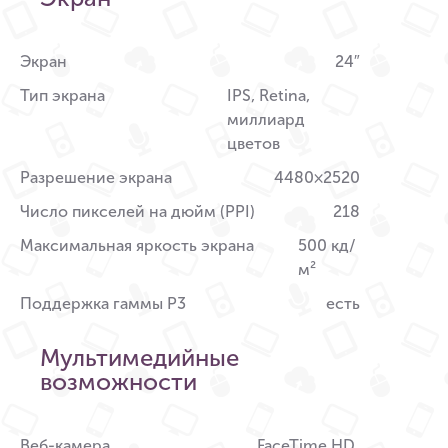
Экран
24″
Тип экрана
IPS, Retina,
миллиард
цветов
Разрешение экрана
4480×2520
Число пикселей на дюйм (PPI)
218
Максимальная яркость экрана
500 кд/
м²
Поддержка гаммы P3
есть
Мультимедийные
возможности
Веб-камера
FaceTime HD