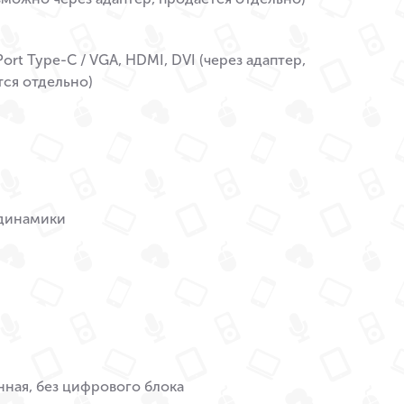
Port Type-C / VGA, HDMI, DVI (через адаптер,
тся отдельно)
динамики
ная, без цифрового блока