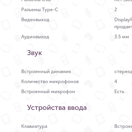
Разъемы Type-C
2
Видеовыход
Display
продае
Аудиовыход
3.5 мм
Звук
Встроенный динамик
стерео
Количество микрофонов
4
Встроенный микрофон
Есть
Устройства ввода
Клавиатура
Встроен