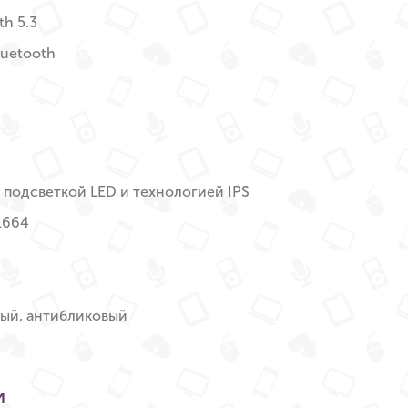
th 5.3
Bluetooth
с подсветкой LED и технологией IPS
1664
вый, антибликовый
и