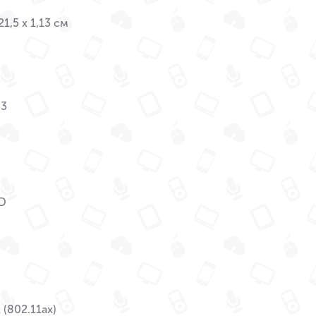
21,5 x 1,13 см
M3
SD
 (802.11ax)